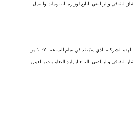
مجمع طاشاز الثقافي والرياضي التابع لوزارة التعاونيات والعمل
جميع المساهمين، ومحاميهم، وممثليهم القانونيين، وممثلي الكيانات القانونية، مدعوون لحضور اجتماع الجمعية العمومية السنوي لهذه الشركة، الذي سيُعقد في تمام الساعة ١٠:٣٠ من
مجمع طاشاز الثقافي والرياضي، التابع لوزارة التعاونيات والعمل