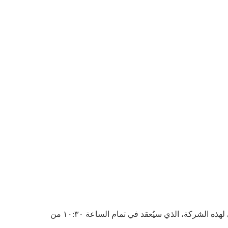
جميع المساهمين، ومحاميهم، وممثليهم القانونيين، وممثلي الكيانات القانونية، مدعوون لحضور اجتماع الجمعية العمومية السنوي لهذه الشركة، الذي سيُعقد في تمام الساعة ١٠:٣٠ من