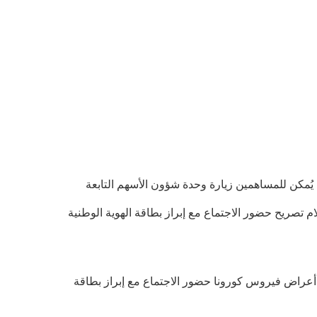
ستلام تصريح حضور الاجتماع (مع مراعاة المادة 99 من مشروع قانون تعديل قانون التجارة)، يوم السبت 11 يونيو/حزيران 2020، يُمكن للمساهمين زيارة وحدة شؤون الأسهم التابعة
هران، شارع ملا صدرا، بين شارعي شيرازي وشيخ بهاي، بجوار بنك ملت، رقم 113 (هاتف 88032098) واستلام تصريح حضور الاجتماع مع إبراز بطاقة الهوية الوطنية
يخ 09/11/1400، يُمكن للمساهمين الذين لا تظهر عليهم أعراض فيروس كورونا حضور الاجتماع مع إبراز بطاقة