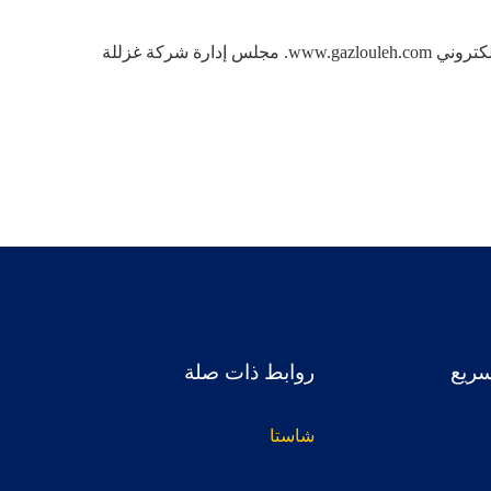
ندعو المساهمين الكرام الذين لا يستطيعون حضور الاجتماع إلى متابعة القرارات ومشاهدة البث المباشر للاجتماع عبر الموقع الإلكتروني www.gazlouleh.com. مجلس إدارة شركة غزللة
سريع
روابط ذات صلة
شاستا