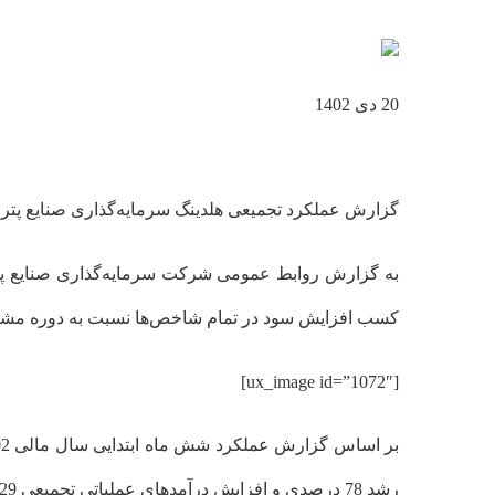
20 دی 1402
گزارش عملکرد تجمیعی هلدینگ سرمایه‌گذاری صنایع پتروشیمی در شش ماهه نخست سال 02
کسب افزایش سود در تمام شاخص‌ها نسبت به دوره مشا
[ux_image id=”1072″]
رشد 78 درصدی و افزایش درآمدهای عملیاتی تجمیعی 29 درصدی را نسبت به دوره مشابه سال قبل تجربه کرده است.